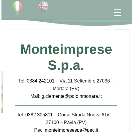
INTERPORTO DI MORTARA
Monteimprese
Sala stampa
S.p.a.
Tel:
0384 242101
– Via 11 Settembre 27036 –
Mortara (PV)
Mail:
g.clemente@poloinmortara.it
Tel.
0382 305811
– Corso Strada Nuova 61/C –
27100 – Pavia (PV)
16 Marzo 2012 - Uomini e trasporti.it
Pec:
monteimpresespa@pec.it
Mortara: attivo il fascio di binari elettrificati