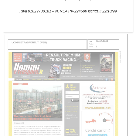
interno al terminal
P.iva 01829730181 – N. REA PV-224600 iscritta il 22/10/99
Nuovo traguardo per l’interporto di Mortara
Scarica il pdf