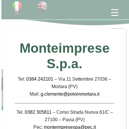
INTERPORTO DI MORTARA
Monteimprese
Ambiente e territorio
S.p.a.
Tel:
0384 242101
– Via 11 Settembre 27036 –
Mortara (PV)
Mail:
g.clemente@poloinmortara.it
Tel.
0382 305811
– Corso Strada Nuova 61/C –
Ambiente e territorio
27100 – Pavia (PV)
Pec:
monteimpresespa@pec.it