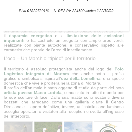
Sostenibilità e minimo impatto
P.iva 01829730181 – N. REA PV-224600 iscritta il 22/10/99
Il
Polo Logistico Integrato di Mortara
è profondamente legato
al territorio in cui si inserisce e considera l’ambiente naturale e
umano un valore imprescindibile e un fattore decisivo per lo
sviluppo economico sostenibile
. È per questa ragione che,
sin dalla sua nascita, il Polo ha studiato soluzioni costruttive per
il
risparmio energetico
e la
limitazione delle emissioni
inquinanti
e ha costruito un progetto con ampie aree verdi,
realizzate con piante autoctone, e conservativo rispetto alle
caratteristiche proprie dell’area di insediamento.
L’oca – Un Marchio “tipico” per il territorio
Il territorio è assoluto protagonista anche del logo del
Polo
Logistico Integrato di Mortara
che anche sotto il profilo
grafico e simbolico si ispira all’
oca della Lomellina
, una specie
domestica che vive e prolifera nella zona di Mortara.
Il profilo dell’animale è stato oggetto di studio da parte del noto
artista pavese Marco Lodola
, conosciuto in tutto il mondo per
le sue sculture di luce. Dalla sua matita sono scaturiti diversi
bozzetti che arredano come una galleria d’arte il Centro
Direzionale. L’opera definitiva, invece, un’installazione luminosa
accoglie operatori e visitatori alla reception e svetta all’ingresso
dell’interporto.